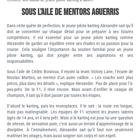
Sous l’aile de mentors aguerris
Dans cette quête de perfection, le jeune pilote karting Alexandre sait qu’il
doit se concentrer sur chaque détail pour se préparer à ses futures
compétitions. Il est essentiel pour un jeune pilote karting comme
Alexandre de garder un équilibre entre ses études et sa passion pour la
course. Cela souligne l’importance du soutien familial pour un jeune
pilote karting, qui doit jongler entre ses aspirations et ses
responsabilités.
Sous l’aile de Cédric Boisroux, il rejoint la team Victory Lane, l’écurie de
Nicolas Martins, un mentor d’un autre calibre. « Les coachs sont plus
précis, plus dans les détails », explique Alexandre. Pas de place pour l’à-
peu-près. De la F1, il rêve encore. Mais avant d’enfiler le casque de
champion, il sait qu’il doit passer par toutes les étapes.
D’abord le karting, puis les monoplaces. Il le sait : la route est longue,
mais pas inatteignable. Les équipes de F1 scrutent les jeunes talents
âgés de 14 ans, et il sera prêt. Mais si le karting est pour lui une question
de vitesse, de sensation pure, c’est aussi un terrain d’apprentissage de la
discipline. À l’entraînement, Alexandre sait qu’il faut non seulement
maîtriser les virages, mais aussi soigner son corps et son esprit.