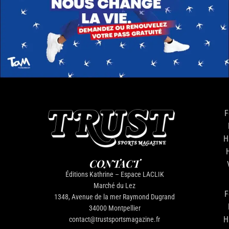
F
H
CONTACT
Éditions Kathrine – Espace LACLIK
Marché du Lez
F
1348, Avenue de la mer Raymond Dugrand
34000 Montpellier
H
contact@trustsportsmagazine.fr