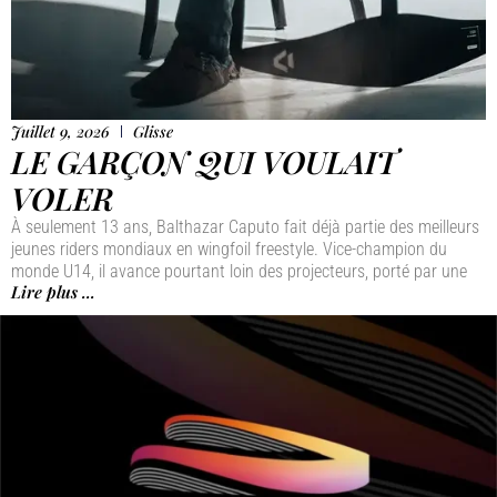
Juillet 9, 2026
Glisse
LE GARÇON QUI VOULAIT
VOLER
À seulement 13 ans, Balthazar Caputo fait déjà partie des meilleurs
jeunes riders mondiaux en wingfoil freestyle. Vice-champion du
monde U14, il avance pourtant loin des projecteurs, porté par une
Lire plus ...