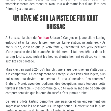
vrombissements des moteurs. Non, tout a démarré lors d’une fête des
Pères, il y a deux ans.
Un rêve né sur la piste de Fun Kart
Brissac
À 8 ans, sur la piste de
Fun Kart
Brissac à Ganges, ce jeune pilote karting
enfourchait un kart pour la première fois. La révélation, instantanée. « Je
me suis dit, c’est ce que je veux faire », raconte-t-il, ses yeux pétillant
d’une passion déjà bien ancrée. Rapidement, il fait ses débuts dans le
karting loisirs, accumulant les heures d’entraînement et découvrant les
subtilités du pilotage.
Mais c’est en avril 2024 qu’il franchit une étape décisive, en s’attaquant
à la compétition. Le changement de catégorie, des karts plus légers, plus
puissants, tout devient plus sérieux. Et tout s’enchaîne. Des courses à
Grabels, Muret, avec des podiums, des déceptions, mais toujours cette
ferveur inaltérable. « C’est comme ça », dit-il avec la sagesse de ceux qui
comprennent vite que la route du succès n’est jamais droite.
Ce jeune pilote karting démontre une passion et un engagement qui
impressionnent les observateurs. Chaque tour qu’il effectue sur la piste
renforce son statut de jeune pilote karting à suivre.