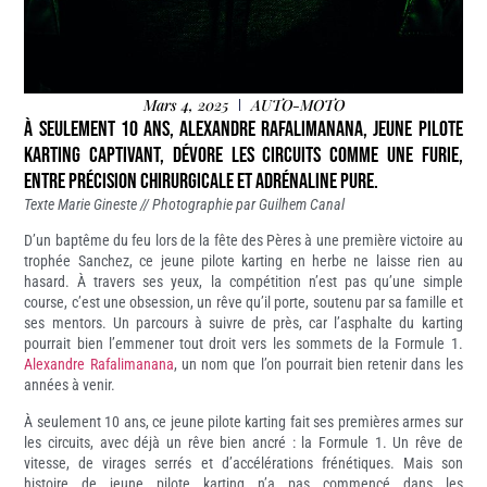
Mars 4, 2025
AUTO-MOTO
À seulement 10 ans, Alexandre Rafalimanana, jeune pilote
karting captivant, dévore les circuits comme une furie,
entre précision chirurgicale et adrénaline pure.
Texte Marie Gineste // Photographie par Guilhem Canal
D’un baptême du feu lors de la fête des Pères à une première victoire au
trophée Sanchez, ce jeune pilote karting en herbe ne laisse rien au
hasard. À travers ses yeux, la compétition n’est pas qu’une simple
course, c’est une obsession, un rêve qu’il porte, soutenu par sa famille et
ses mentors. Un parcours à suivre de près, car l’asphalte du karting
pourrait bien l’emmener tout droit vers les sommets de la Formule 1.
Alexandre Rafalimanana
, un nom que l’on pourrait bien retenir dans les
années à venir.
À seulement 10 ans, ce jeune pilote karting fait ses premières armes sur
les circuits, avec déjà un rêve bien ancré : la Formule 1. Un rêve de
vitesse, de virages serrés et d’accélérations frénétiques. Mais son
histoire de jeune pilote karting n’a pas commencé dans les