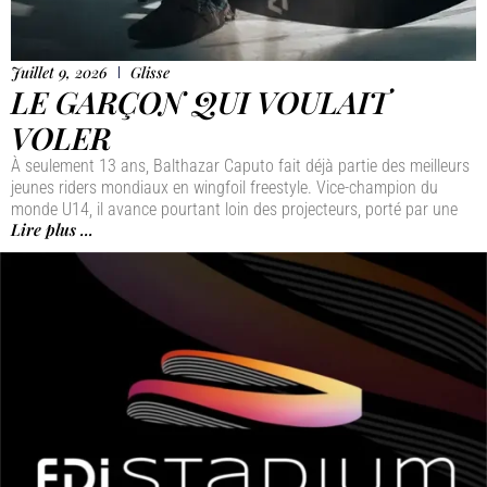
Juillet 9, 2026
Glisse
LE GARÇON QUI VOULAIT
VOLER
À seulement 13 ans, Balthazar Caputo fait déjà partie des meilleurs
jeunes riders mondiaux en wingfoil freestyle. Vice-champion du
monde U14, il avance pourtant loin des projecteurs, porté par une
Lire plus ...