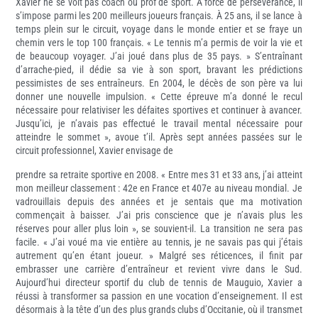
Xavier ne se voit pas coach ou prof de sport. À force de persévérance, il
s’impose parmi les 200 meilleurs joueurs français. À 25 ans, il se lance à
temps plein sur le circuit, voyage dans le monde entier et se fraye un
chemin vers le top 100 français. « Le tennis m’a permis de voir la vie et
de beaucoup voyager. J’ai joué dans plus de 35 pays. » S’entraînant
d’arrache-pied, il dédie sa vie à son sport, bravant les prédictions
pessimistes de ses entraîneurs. En 2004, le décès de son père va lui
donner une nouvelle impulsion. « Cette épreuve m’a donné le recul
nécessaire pour relativiser les défaites sportives et continuer à avancer.
Jusqu’ici, je n’avais pas effectué le travail mental nécessaire pour
atteindre le sommet », avoue t’il. Après sept années passées sur le
circuit professionnel, Xavier envisage de
prendre sa retraite sportive en 2008. « Entre mes 31 et 33 ans, j’ai atteint
mon meilleur classement : 42e en France et 407e au niveau mondial. Je
vadrouillais depuis des années et je sentais que ma motivation
commençait à baisser. J’ai pris conscience que je n’avais plus les
réserves pour aller plus loin », se souvient-il. La transition ne sera pas
facile. « J’ai voué ma vie entière au tennis, je ne savais pas qui j’étais
autrement qu’en étant joueur. » Malgré ses réticences, il finit par
embrasser une carrière d’entraîneur et revient vivre dans le Sud.
Aujourd’hui directeur sportif du club de tennis de Mauguio, Xavier a
réussi à transformer sa passion en une vocation d’enseignement. Il est
désormais à la tête d’un des plus grands clubs d’Occitanie, où il transmet