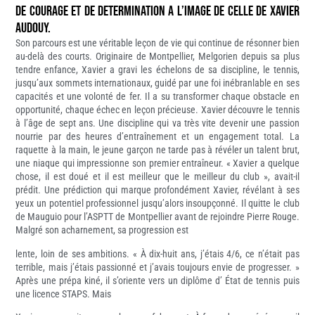
DE COURAGE ET DE DETERMINATION A L’IMAGE DE CELLE DE XAVIER
AUDOUY.
Son parcours est une véritable leçon de vie qui continue de résonner bien
au-delà des courts. Originaire de Montpellier, Melgorien depuis sa plus
tendre enfance, Xavier a gravi les échelons de sa discipline, le tennis,
jusqu’aux sommets internationaux, guidé par une foi inébranlable en ses
capacités et une volonté de fer. Il a su transformer chaque obstacle en
opportunité, chaque échec en leçon précieuse. Xavier découvre le tennis
à l’âge de sept ans. Une discipline qui va très vite devenir une passion
nourrie par des heures d’entraînement et un engagement total. La
raquette à la main, le jeune garçon ne tarde pas à révéler un talent brut,
une niaque qui impressionne son premier entraîneur. « Xavier a quelque
chose, il est doué et il est meilleur que le meilleur du club », avait-il
prédit. Une prédiction qui marque profondément Xavier, révélant à ses
yeux un potentiel professionnel jusqu’alors insoupçonné. Il quitte le club
de Mauguio pour l’ASPTT de Montpellier avant de rejoindre Pierre Rouge.
Malgré son acharnement, sa progression est
lente, loin de ses ambitions. « À dix-huit ans, j’étais 4/6, ce n’était pas
terrible, mais j’étais passionné et j’avais toujours envie de progresser. »
Après une prépa kiné, il s’oriente vers un diplôme d’ État de tennis puis
une licence STAPS. Mais