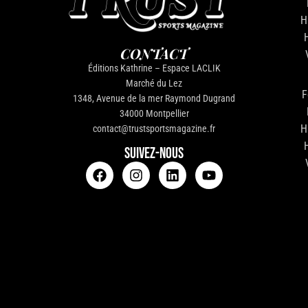
H
CONTACT
Éditions Kathrine – Espace LACLIK
Marché du Lez
F
1348, Avenue de la mer Raymond Dugrand
34000 Montpellier
H
contact@trustsportsmagazine.fr
SUIVEZ-NOUS