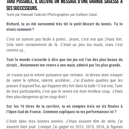
tard possible, il délivre un message d’une grande sagesse à
ses successeurs.
Texte par Gwenaël Cadoret//Photographies par Guilhem Canal
Richard, tu as été surnommé très tôt le petit Mozart du tennis. Tu le
vivais comment ?
C’est un surnom pas facile à porter… Jeune, c’est vrai que j’étais fort.
Cela vient certainement de là. C’était un peu too much, mais c’est
comme ça…
Tout le monde s’accorde à dire que ton jeu est l’un des plus beaux du
circuit… Notamment ton revers à une main, admiré par les plus grands.
Je n’avais pas la même puissance que certains. Je devais donc essayer
de varier le rythme, ralentir, accélérer… J’ai d’autres qualités que les
joueurs d’aujourd’hui, qui frappent très fort dans la balle ! C’est vrai, l’une
de mes particularités, c’est que le revers est mon meilleur coup. J’étais
bien plus dangereux qu’en coup droit !
Sur les 16 titres de ta carrière, tu en comptes trois en six finales à
l’Open Sud de France. Comment expliques-tu tes performances ici ?
C’était dans mes bonnes années. J’étais souvent tête de série, j’ai
souvent bien joué. Lorsque j’ai gagné en 2013, 2015, 2016, je figurais