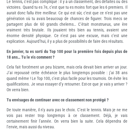
Le tennis, c’est pas compliqué : il y a un classement, des défaites ou des
victoires. Quand tu es 7e, c’est que tu es moins fort que les 6 premiers. Il
aurait donc fallu être meilleur. Ce qui est sûr, c’est que ce n’est pas une
génération où tu avais beaucoup de chances de figurer. Trois mecs se
partagent plus de 60 grands chelems… C’était monstrueux, une ère
vraiment très brutale. Ils jouaient très bien au tennis, avaient une
énorme densité physique. Ce n’est pas une excuse, mais c’est une
explication. Aujourd’hui, il y a plus de possibilités de faire des résultats.
En janvier, tu es sorti du Top 100 pour la première fois depuis plus de
18 ans… Tu le vis comment ?
Cela fait forcément un peu bizarre, mais cela devait bien arriver un jour.
J’ai repoussé cette échéance le plus longtemps possible : j’ai 38 ans
quand même ! Le Top 100, c’est plus facile pour les tournois. On évite les
qualifications. Je veux essayer d’y retourner. Est-ce que je vais y arriver ?
On verra bien.
Tu envisages de continuer avec ce classement non protégé ?
De toute manière, il n’y aura pas le choix. C’est le tennis. Mais je ne me
vois pas rester trop longtemps à ce classement. Déjà, je vais
certainement finir l’année. On verra bien la suite. Cela dépendra de
l’envie, mais aussi du niveau.