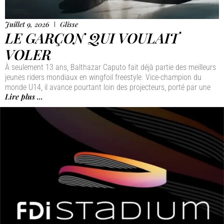
Juillet 9, 2026
Glisse
LE GARÇON QUI VOULAIT
VOLER
À seulement 13 ans, Balthazar Caputo fait déjà partie des meilleurs
jeunes riders mondiaux en wingfoil freestyle. Vice-champion du
monde U14, il avance pourtant loin des projecteurs, porté par une
Lire plus ...