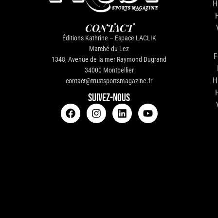
H
CONTACT
Éditions Kathrine – Espace LACLIK
Marché du Lez
F
1348, Avenue de la mer Raymond Dugrand
34000 Montpellier
H
contact@trustsportsmagazine.fr
SUIVEZ-NOUS