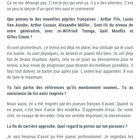
Ça ne me dérange pas. C’est le jeu qui veut ça. Il y a des attentes. C’est
un peu la rançon d’un sport très suivi et commenté.
Que penses-tu des nouvelles pépites françaises : Arthur Fils, Lucas
Van Assche, Arthur Cazaux, Alexandre Müller… Sont-ils du niveau de
votre génération, avec Jo-Wilfried Tsonga, Gaël Monfils et
Gilles Simon ?
Ils sont prometteurs. Le tennis est déjà en place, leur attitude sur le court
est bonne. Ils sont physiques, ils servent et jouent très bien. Ils ont déjà
fait de beaux résultats. Après, cela va se jouer au dévouement pour le
tennis, à leur envie de progresser pour devenir les meilleurs possibles. Il
faut tout donner, se battre jour après jour. L’avenir leur appartient. À eux
de faire le maximum.
Tu fais partie des références qu’ils mentionnent souvent… Tu as
conscience de les avoir inspirés ?
Nous aussi, on a été inspirés par les joueurs français d’avant. Quand tu
es jeune, c’est bien d’avoir des modèles. D’apprendre d’eux. De notre
côté, on essaye de les aider. Cela me semble important, la transmission.
La fin de carrière approche. Quel regard tu portes sur ton parcours ?
Je suis heureux d’avoir pu être joueur professionnel. Je regardais les