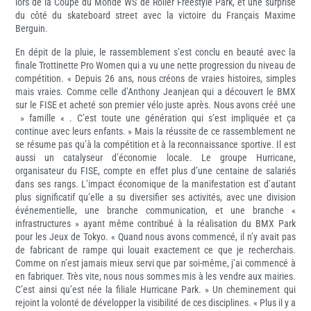
lors de la Coupe du Monde WS de Roller Freestyle Park, et une surprise
du côté du skateboard street avec la victoire du Français Maxime
Berguin.
En dépit de la pluie, le rassemblement s’est conclu en beauté avec la
finale Trottinette Pro Women qui a vu une nette progression du niveau de
compétition. « Depuis 26 ans, nous créons de vraies histoires, simples
mais vraies. Comme celle d’Anthony Jeanjean qui a découvert le BMX
sur le FISE et acheté son premier vélo juste après. Nous avons créé une
» famille « . C’est toute une génération qui s’est impliquée et ça
continue avec leurs enfants. » Mais la réussite de ce rassemblement ne
se résume pas qu’à la compétition et à la reconnaissance sportive. Il est
aussi un catalyseur d’économie locale. Le groupe Hurricane,
organisateur du FISE, compte en effet plus d’une centaine de salariés
dans ses rangs. L’impact économique de la manifestation est d’autant
plus significatif qu’elle a su diversifier ses activités, avec une division
événementielle, une branche communication, et une branche «
infrastructures » ayant même contribué à la réalisation du BMX Park
pour les Jeux de Tokyo. « Quand nous avons commencé, il n’y avait pas
de fabricant de rampe qui louait exactement ce que je recherchais.
Comme on n’est jamais mieux servi que par soi-même, j’ai commencé à
en fabriquer. Très vite, nous nous sommes mis à les vendre aux mairies.
C’est ainsi qu’est née la filiale Hurricane Park. » Un cheminement qui
rejoint la volonté de développer la visibilité de ces disciplines. « Plus il y a