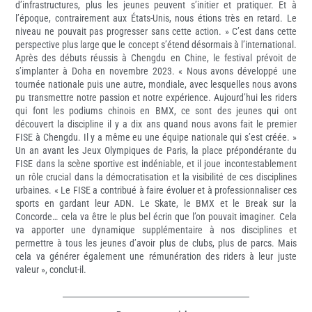
d’infrastructures, plus les jeunes peuvent s’initier et pratiquer. Et à
l’époque, contrairement aux États-Unis, nous étions très en retard. Le
niveau ne pouvait pas progresser sans cette action. » C’est dans cette
perspective plus large que le concept s’étend désormais à l’international.
Après des débuts réussis à Chengdu en Chine, le festival prévoit de
s’implanter à Doha en novembre 2023. « Nous avons développé une
tournée nationale puis une autre, mondiale, avec lesquelles nous avons
pu transmettre notre passion et notre expérience. Aujourd’hui les riders
qui font les podiums chinois en BMX, ce sont des jeunes qui ont
découvert la discipline il y a dix ans quand nous avons fait le premier
FISE à Chengdu. Il y a même eu une équipe nationale qui s’est créée. »
Un an avant les Jeux Olympiques de Paris, la place prépondérante du
FISE dans la scène sportive est indéniable, et il joue incontestablement
un rôle crucial dans la démocratisation et la visibilité de ces disciplines
urbaines. « Le FISE a contribué à faire évoluer et à professionnaliser ces
sports en gardant leur ADN. Le Skate, le BMX et le Break sur la
Concorde… cela va être le plus bel écrin que l’on pouvait imaginer. Cela
va apporter une dynamique supplémentaire à nos disciplines et
permettre à tous les jeunes d’avoir plus de clubs, plus de parcs. Mais
cela va générer également une rémunération des riders à leur juste
valeur », conclut-il.