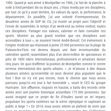
1980. Quand je suis arrivé à Montpellier en 1986, j’ai fait de la planche à
voile à fond pendant dix ou douze ans. J’étais mordu par ces disciplines,
par tout ce qu’il y avait derrière, les valeurs du sport, la performance, le
dépassement. En parallèle, j’ai une volonté d’entrepreneuriat. En
deuxième année de SUP de CO, j’ai monté un projet avec l’objectif et
l’envie de rassembler, le temps d’un week-end au même endroit, toutes
ces disciplines. Partager nos valeurs, valoriser et faire connaître ces
sports. Montrer au plus grand nombre que ces disciplines sont
accessibles à tous », se souvient Hervé André-Benoît. Cet événement à
l’origine modeste qui réunissait à peine 25 000 personnes sur la plage de
Palavas-les-Flots est devenu depuis une date incontournable du
calendrier sportif, rassemblant plus d’un demi-million de spectateurs et
près de 1800 riders internationaux, professionnels et amateurs durant
cinq jours. De quoi réaffirmer la position de Montpellier comme le centre
nerveux international des sports urbains. « Je m’amuse à dire depuis
plusieurs années qu’ensemble on peut devenir plus populaire que le
foot ! Bon on n’y est pas encore, mais le chemin que nous avons
parcouru jusqu’ici est tout à fait honorable », sourit le CEO du groupe
Hurricane. Son affluence, toujours en hausse, a battu des records cette
année avec une journée historique accueillant 175 000 personnes. Qui
aurait imaginé que ce projet de fin d’études aurait un tel impact,
propulsant les sports extrêmes sur la scène olympique et captivant un
public si large ? « En 2014, nous avons atteint un plafond de verre que