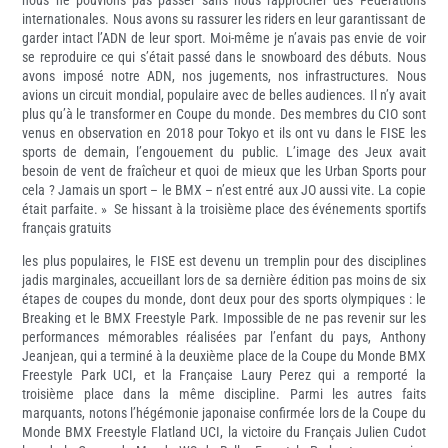
nous ne pouvions pas passer sans nous rapprocher des Fédérations
internationales. Nous avons su rassurer les riders en leur garantissant de
garder intact l’ADN de leur sport. Moi-même je n’avais pas envie de voir
se reproduire ce qui s’était passé dans le snowboard des débuts. Nous
avons imposé notre ADN, nos jugements, nos infrastructures. Nous
avions un circuit mondial, populaire avec de belles audiences. Il n’y avait
plus qu’à le transformer en Coupe du monde. Des membres du CIO sont
venus en observation en 2018 pour Tokyo et ils ont vu dans le FISE les
sports de demain, l’engouement du public. L’image des Jeux avait
besoin de vent de fraîcheur et quoi de mieux que les Urban Sports pour
cela ? Jamais un sport – le BMX – n’est entré aux JO aussi vite. La copie
était parfaite. » Se hissant à la troisième place des événements sportifs
français gratuits
les plus populaires, le FISE est devenu un tremplin pour des disciplines
jadis marginales, accueillant lors de sa dernière édition pas moins de six
étapes de coupes du monde, dont deux pour des sports olympiques : le
Breaking et le BMX Freestyle Park. Impossible de ne pas revenir sur les
performances mémorables réalisées par l’enfant du pays, Anthony
Jeanjean, qui a terminé à la deuxième place de la Coupe du Monde BMX
Freestyle Park UCI, et la Française Laury Perez qui a remporté la
troisième place dans la même discipline. Parmi les autres faits
marquants, notons l’hégémonie japonaise confirmée lors de la Coupe du
Monde BMX Freestyle Flatland UCI, la victoire du Français Julien Cudot